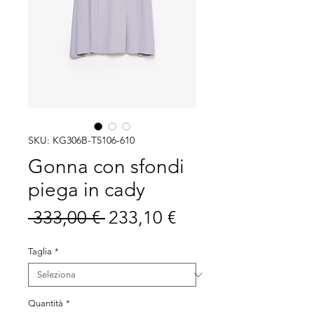
SKU: KG306B-T5106-610
Gonna con sfondi
piega in cady
Prezzo
Prezzo
 333,00 € 
233,10 €
regolare
scontato
Taglia
*
Quantità
*