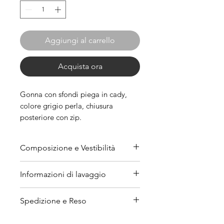
Aggiungi al carrello
Acquista ora
Gonna con sfondi piega in cady,
colore grigio perla, chiusura
posteriore con zip.
Composizione e Vestibilità
Composizione: 100%
Informazioni di lavaggio
poliestere (PL).
Vestibilità: La taglia standard
Lavare il capo a mano; Non
Spedizione e Reso
indicata è italiana. Consulta la
candeggiare; Non asciugare con
nostra
guida
per scegliere la
asciugatrice; Stirare ad una
Diritto di reso gratuito entro 14