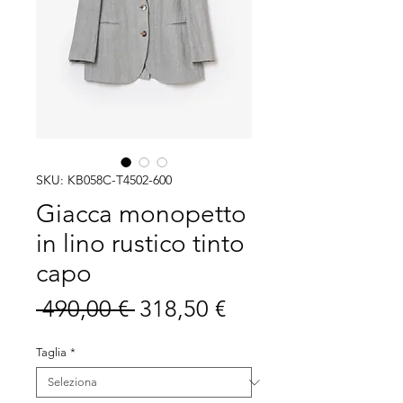
SKU: KB058C-T4502-600
Giacca monopetto
in lino rustico tinto
capo
Prezzo
Prezzo
 490,00 € 
318,50 €
regolare
scontato
Taglia
*