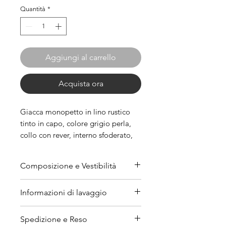
Quantità
*
Aggiungi al carrello
Acquista ora
Giacca monopetto in lino rustico
tinto in capo, colore grigio perla,
collo con rever, interno sfoderato,
tasche applicate, spacco posteriore
sormontato, linea over.
Composizione e Vestibilità
Composizione: 100% lino (LI).
Informazioni di lavaggio
Vestibilità: La taglia standard
indicata è italiana. Consulta la
Lavare il capo con un ciclo
Spedizione e Reso
nostra
guida
per scegliere la
delicato ad una temperatura