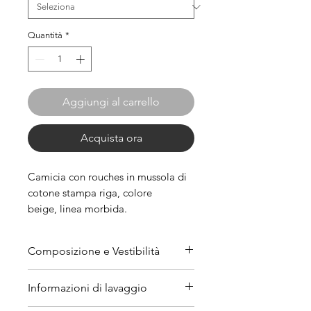
Quantità
*
Aggiungi al carrello
Acquista ora
Camicia con rouches in mussola di
cotone stampa riga, colore
beige, linea morbida.
Composizione e Vestibilità
Composizione: 100%
Informazioni di lavaggio
cotone (CO).
Vestibilità: La taglia standard