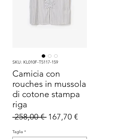
SKU: KL010F-T5117-159
Camicia con
rouches in mussola
di cotone stampa
riga
Prezzo
Prezzo
 258,00 € 
167,70 €
regolare
scontato
Taglia
*